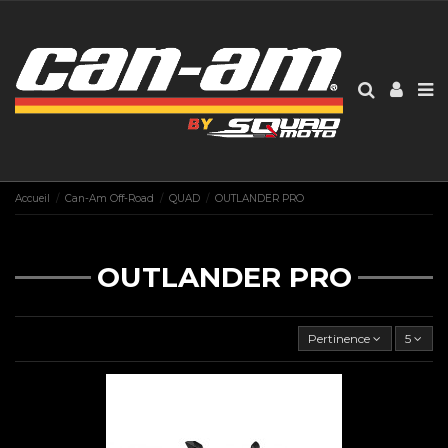
Accueil
Can-Am Off-Road
QUAD
OUTLANDER PRO
OUTLANDER PRO
Pertinence
5