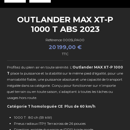
OUTLANDER MAX XT-P
1000 T ABS 2023
Référence
0005LPA00
20 199,00 €
TTC
Profitez du plein air en toute sérénité. L’
Outlander MAX XT-P 1000
T
place la puissance et la stabilité sur le même pied d’égalité, pour une
maniabilité fiable, une puissance absolue et une capacité de transport
inégalée dans sa catégorie. Conçu pour fonctionner sur n’importe
quel terrain ou en toute saison, s’adaptant à toutes les tâches ou
usages hors route.
Catégorie T homologuée CE Plus de 60 km/h
1000 T : 80 ch (59 kW)
Pneus radiaux ITP† Terracross de 26 pouces
Direction assistée dynamique (DPS) triple mode