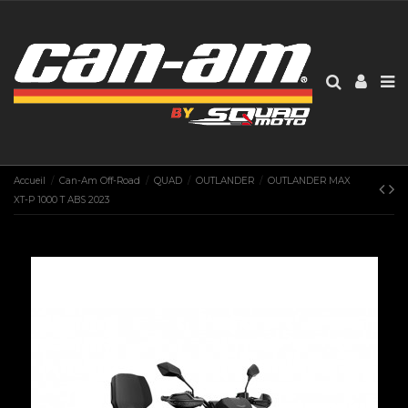
Accueil
Can-Am Off-Road
QUAD
OUTLANDER
OUTLANDER MAX
XT-P 1000 T ABS 2023